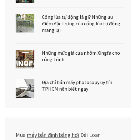
Cổng lùa tự động là gì? Những ưu
điểm đặc trưng của cổng lùa tự động
mang lại
Những mức giá cửa nhôm Xingfa cho
công trình
Địa chỉ bán máy photocopy uy tín
TPHCM nên biết ngay
Mua
máy bắn đinh bằng hơi
Đài Loan