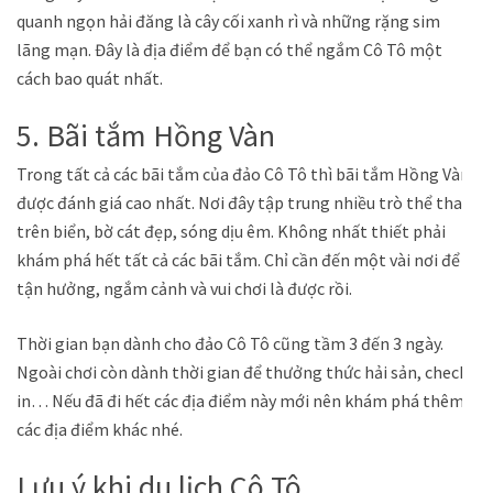
quanh ngọn hải đăng là cây cối xanh rì và những rặng sim
lãng mạn. Đây là địa điểm để bạn có thể ngắm Cô Tô một
cách bao quát nhất.
5. Bãi tắm Hồng Vàn
Trong tất cả các bãi tắm của đảo Cô Tô thì bãi tắm Hồng Vàn
được đánh giá cao nhất. Nơi đây tập trung nhiều trò thể thao
trên biển, bờ cát đẹp, sóng dịu êm. Không nhất thiết phải
khám phá hết tất cả các bãi tắm. Chỉ cần đến một vài nơi để
tận hưởng, ngắm cảnh và vui chơi là được rồi.
Thời gian bạn dành cho đảo Cô Tô cũng tầm 3 đến 3 ngày.
Ngoài chơi còn dành thời gian để thưởng thức hải sản, check-
in… Nếu đã đi hết các địa điểm này mới nên khám phá thêm
các địa điểm khác nhé.
Lưu ý khi du lịch Cô Tô