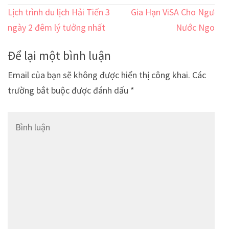
Điều
Lịch trình du lịch Hải Tiến 3
Gia Hạn ViSA Cho Người
hướng
ngày 2 đêm lý tưởng nhất
Nước Ngoài
bài
Để lại một bình luận
viết
Email của bạn sẽ không được hiển thị công khai.
Các
trường bắt buộc được đánh dấu
*
Bình
luận