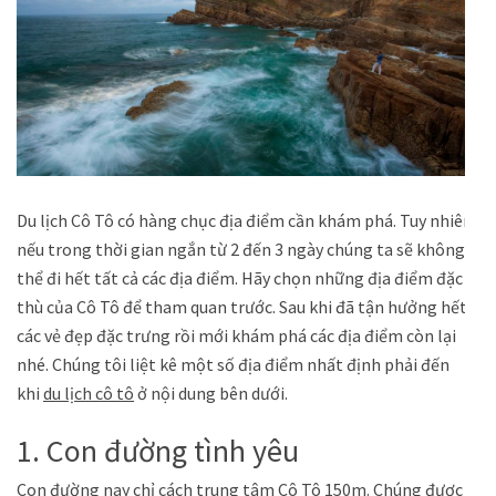
Du lịch Cô Tô có hàng chục địa điểm cần khám phá. Tuy nhiên
nếu trong thời gian ngắn từ 2 đến 3 ngày chúng ta sẽ không
thể đi hết tất cả các địa điểm. Hãy chọn những địa điểm đặc
thù của Cô Tô để tham quan trước. Sau khi đã tận hưởng hết
các vẻ đẹp đặc trưng rồi mới khám phá các địa điểm còn lại
nhé. Chúng tôi liệt kê một số địa điểm nhất định phải đến
khi
du lịch cô tô
ở nội dung bên dưới.
1. Con đường tình yêu
Con đường nay chỉ cách trung tâm Cô Tô 150m. Chúng được