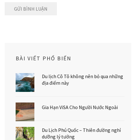
BÀI VIẾT PHỔ BIẾN
Du lịch Cô Tô không nên bỏ qua những
địa điểm này
Gia Hạn ViSA Cho Người Nước Ngoài
Du Lịch Phú Quốc – Thiên đường nghỉ
dưỡng lý tưởng