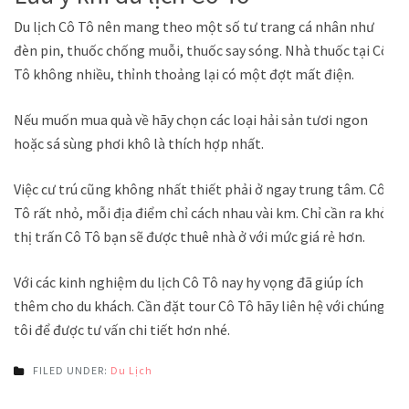
Du lịch Cô Tô nên mang theo một số tư trang cá nhân như
đèn pin, thuốc chống muỗi, thuốc say sóng. Nhà thuốc tại Cô
Tô không nhiều, thỉnh thoảng lại có một đợt mất điện.
Nếu muốn mua quà về hãy chọn các loại hải sản tươi ngon
hoặc sá sùng phơi khô là thích hợp nhất.
Việc cư trú cũng không nhất thiết phải ở ngay trung tâm. Cô
Tô rất nhỏ, mỗi địa điểm chỉ cách nhau vài km. Chỉ cần ra khỏi
thị trấn Cô Tô bạn sẽ được thuê nhà ở với mức giá rẻ hơn.
Với các kinh nghiệm du lịch Cô Tô nay hy vọng đã giúp ích
thêm cho du khách. Cần đặt tour Cô Tô hãy liên hệ với chúng
tôi để được tư vấn chi tiết hơn nhé.
FILED UNDER:
Du Lịch