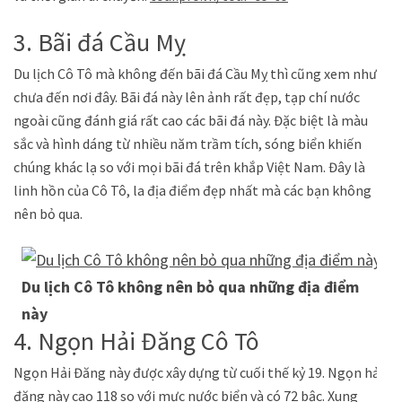
3. Bãi đá Cầu Mỵ
Du lịch Cô Tô mà không đến bãi đá Cầu Mỵ thì cũng xem như
chưa đến nơi đây. Bãi đá này lên ảnh rất đẹp, tạp chí nước
ngoài cũng đánh giá rất cao các bãi đá này. Đặc biệt là màu
sắc và hình dáng từ nhiều năm trầm tích, sóng biển khiến
chúng khác lạ so với mọi bãi đá trên khắp Việt Nam. Đây là
linh hồn của Cô Tô, la địa điểm đẹp nhất mà các bạn không
nên bỏ qua.
Du lịch Cô Tô không nên bỏ qua những địa điểm
này
4. Ngọn Hải Đăng Cô Tô
Ngọn Hải Đăng này được xây dựng từ cuối thế kỷ 19. Ngọn hải
đăng này cao 118 so với mực nước biển và có 72 bậc. Xung