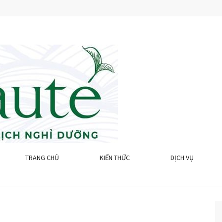
H NGHỈ DƯỠNG SINH THÁI CỒN
 KINH DOANH:KHU DU LỊCH, NHÀ HÀNG, RESORT,CHO THUÊ TÀU DU LỊC
TRANG CHỦ
KIẾN THỨC
DỊCH VỤ