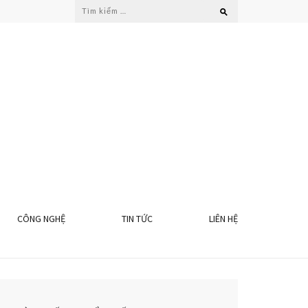
Tìm
kiếm
cho:
 TÂN PHONG
H
CÔNG NGHỆ
TIN TỨC
LIÊN HỆ