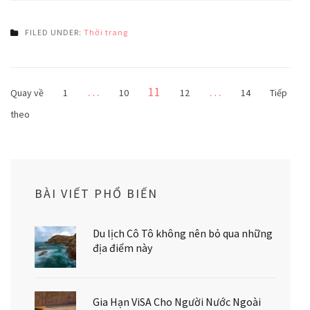
FILED UNDER:
Thời trang
Phân
Trang
…
11
…
Trang
Trang
Trang
Trang
Quay về
1
10
12
14
Tiếp
trang
theo
bài
viết
BÀI VIẾT PHỔ BIẾN
Du lịch Cô Tô không nên bỏ qua những
địa điểm này
Gia Hạn ViSA Cho Người Nước Ngoài