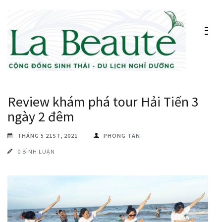
Bỏ
qua
và
tới
nội
CÔNG TY TNHH DU LỊCH NGHỈ DƯỠNG
Khu du lịch nghỉ dưỡng sinh thái cồn Tân Phong KINH
dung
SINH THÁI CỒN TÂN PHONG
DOANH:KHU DU LỊCH, NHÀ HÀNG, RESORT,CHO THUÊ
(ấn
Review khám phá tour Hải Tiến 3
TÀU DU LỊCH
Enter)
ngày 2 đêm
THÁNG 5 21ST, 2021
PHONG TÂN
0 BÌNH LUẬN